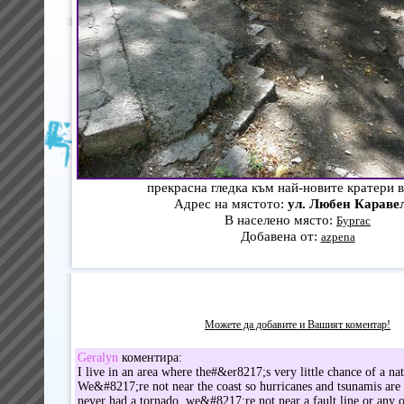
прекрасна гледка към най-новите кратери 
Адрес на мястото:
ул. Любен Караве
В населено място:
Бургас
Добавена от:
azpena
Можете да добавите и Вашият коментар!
Geralyn
коментира:
I live in an area where the#&er8217;s very little chance of a natu
We&#8217;re not near the coast so hurricanes and tsunamis ar
never had a tornado, we&#8217;re not near a fault line or any 