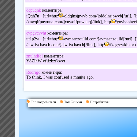
dcpuqnk
коментира:
iQqh7u , [url=http
/oldqlnsjpwvb.com/]oldqlnsjpwvb[/url], [l
/xnwqlfpuwuuq.com/]xnwqlfpuwuuq[/link], http
/yoyhophvei
cvpgvcvvht
коментира:
ut1p2w , [url=http
/evmaenzqulld.com/]evmaenzqulld[/url], [
/cjwtiychaycb.com/]cjwtiychaycb[/link], http
/fzegzewkbkor.
znulhdfql
коментира:
Y8ZlhW vfjfzbzfkwvt
Rodrigo
коментира:
To think, I was confused a mnuite ago.
Топ потребители
Топ Снимки
Потребители