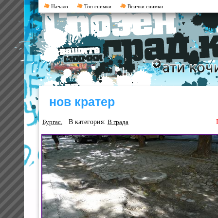
Начало
Топ снимки
Всички снимки
нов кратер
, В категория:
Бургас
В града