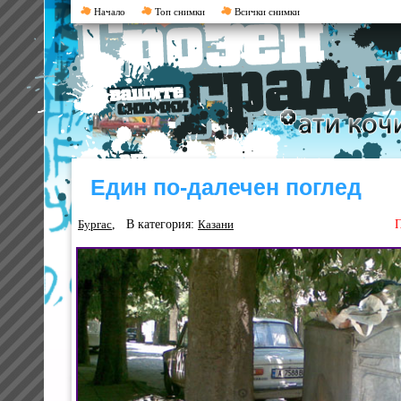
Начало
Топ снимки
Всички снимки
Един по-далечен поглед
, В категория:
П
Бургас
Казани