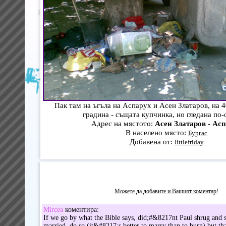
Пак там на ъгъла на Аспарух и Асен Златаров, на 
градина - същата купчинка, но гледана по-
Адрес на мястото:
Асен Златаров - Ас
В населено място:
Бургас
Добавена от:
littlefriday
Можете да добавите и Вашият коментар!
Mircea
коментира:
If we go by what the Bible says, did;#&8217nt Paul shrug and s
married, do so (it&#8217;s better to marry than to burn) but th