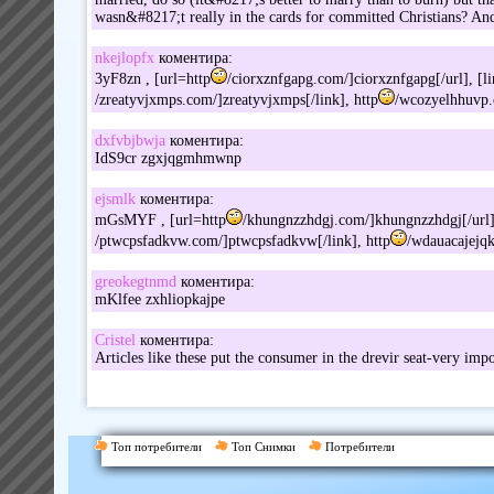
wasn&#8217;t really in the cards for committed Christians? A
nkejlopfx
коментира:
3yF8zn , [url=http
/ciorxznfgapg.com/]ciorxznfgapg[/url], [l
/zreatyvjxmps.com/]zreatyvjxmps[/link], http
/wcozyelhhuvp
dxfvbjbwja
коментира:
IdS9cr zgxjqgmhmwnp
ejsmlk
коментира:
mGsMYF , [url=http
/khungnzzhdgj.com/]khungnzzhdgj[/url],
/ptwcpsfadkvw.com/]ptwcpsfadkvw[/link], http
/wdauacajejq
greokegtnmd
коментира:
mKlfee zxhliopkajpe
Cristel
коментира:
Articles like these put the consumer in the drevir seat-very impo
Топ потребители
Топ Снимки
Потребители